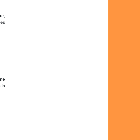
ur,
res
une
uts