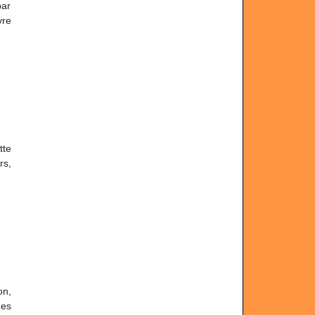
par
vre
tte
rs,
on,
des